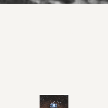
Mineralrikt kildevann fra
Gudbrandsdalen
Naturlig rikt på magnesium og
kalsium